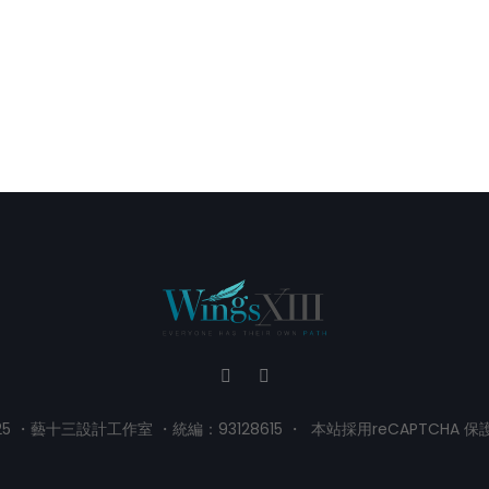
25 ・藝十三設計工作室 ・統編：93128615 ・ 本站採用reCAPTCHA 