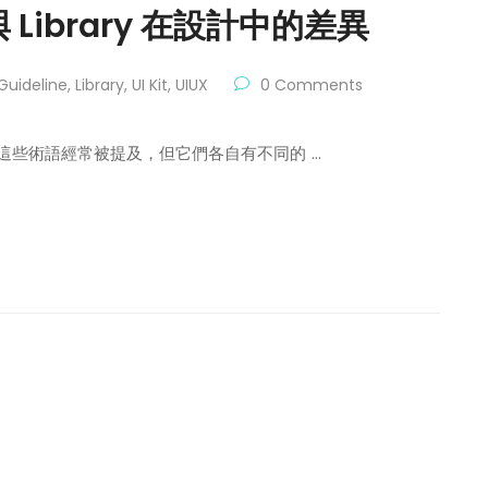
e 與 Library 在設計中的差異
Guideline
,
Library
,
UI Kit
,
UIUX
0 Comments
Library 這些術語經常被提及，但它們各自有不同的 …