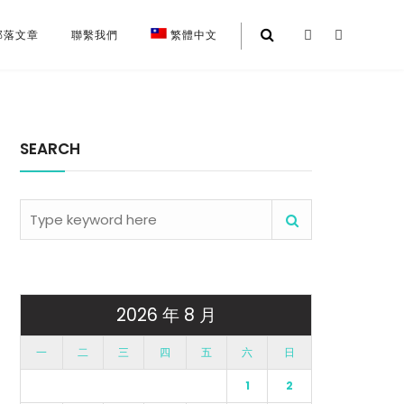
 部落文章
聯繫我們
繁體中文
SEARCH
2026 年 8 月
一
二
三
四
五
六
日
1
2