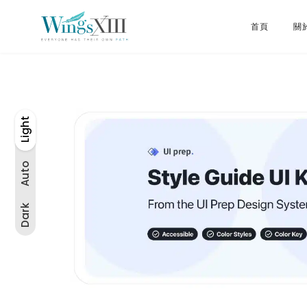
首頁
關於
Light
Auto
Light
Dark
Auto
Dark