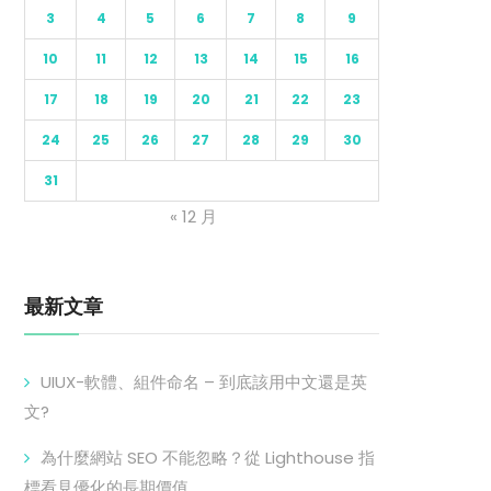
3
4
5
6
7
8
9
10
11
12
13
14
15
16
17
18
19
20
21
22
23
24
25
26
27
28
29
30
31
« 12 月
最新文章
UIUX-軟體、組件命名 – 到底該用中文還是英
文?
為什麼網站 SEO 不能忽略？從 Lighthouse 指
標看見優化的長期價值