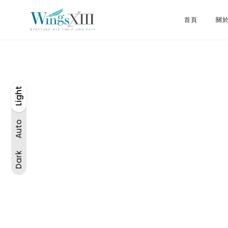
首頁
關於 
Light
Auto
Light
Dark
Auto
Dark