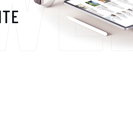
WE
ITE